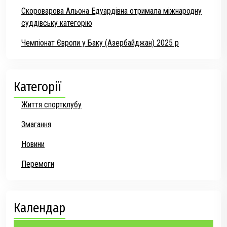
Скороварова Альона Едуардівна отримала міжнародну
суддівську категорію
Чемпіонат Європи у Баку (Азербайджан) 2025 р
Категорії
Життя спортклубу
Змагання
Новини
Перемоги
Календар