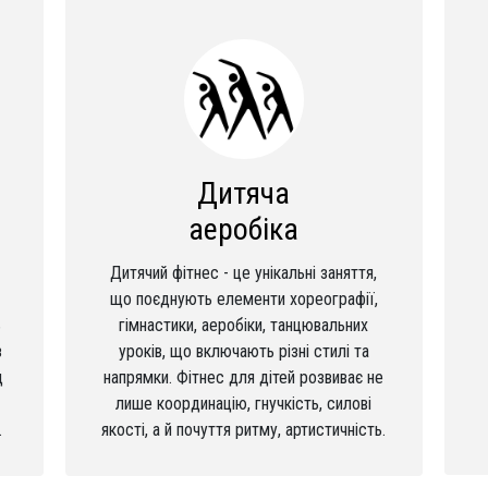
Дитяча
аеробіка
Дитячий фітнес - це унікальні заняття,
що поєднують елементи хореографії,
ь
гімнастики, аеробіки, танцювальних
з
уроків, що включають різні стилі та
д
напрямки. Фітнес для дітей розвиває не
лише координацію, гнучкість, силові
.
якості, а й почуття ритму, артистичність.