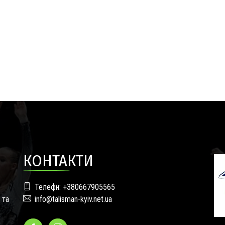
КОНТАКТИ
Телефн: +380667905565
 та
info@talisman-kyiv.net.ua