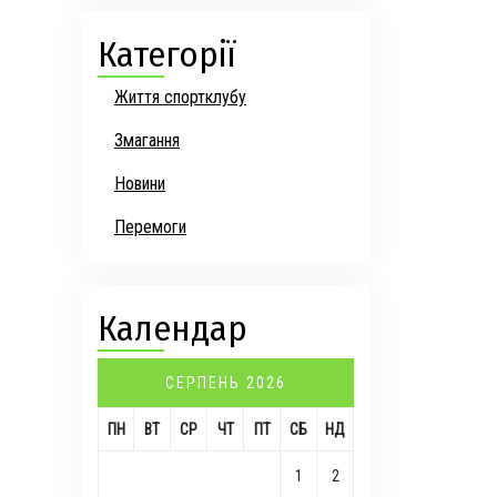
Категорії
Життя спортклубу
Змагання
Новини
Перемоги
Календар
СЕРПЕНЬ 2026
ПН
ВТ
СР
ЧТ
ПТ
СБ
НД
1
2