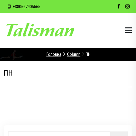
+380667905565
Головна
Column
ПН
ПН