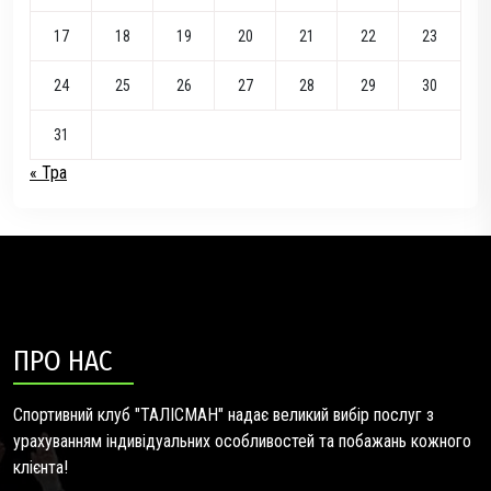
17
18
19
20
21
22
23
24
25
26
27
28
29
30
31
« Тра
ПРО НАС
Спортивний клуб "ТАЛІСМАН" надає великий вибір послуг з
урахуванням індивідуальних особливостей та побажань кожного
клієнта!